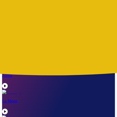
RCN Radio
Escucha las emisoras en vivo
La Fm
Alerta
La Mega