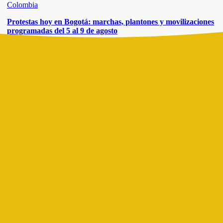
Colombia
Protestas hoy en Bogotá: marchas, plantones y movilizaciones
programadas del 5 al 9 de agosto
Colombia
Lo que debes saber tras consultar el RUI en la Ventanilla
Social: ¿el nuevo Sisbén cambia la afiliación al régimen
subsidiado de salud?
Colombia
Aumento en el impuesto predial de Bogotá: ¿Para qué estratos
podría aplicar la nueva propuesta de reforma tributaria?